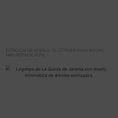
ESTACIÓN DE APEROL: EL CORNER PARA BODAS
MÁS REFRESCANTE
H
C
V
LU
TEL
–
91
CTR
SÁ
DE
BU
DE
KM
10:
28
A
SA
21:
SE
DE