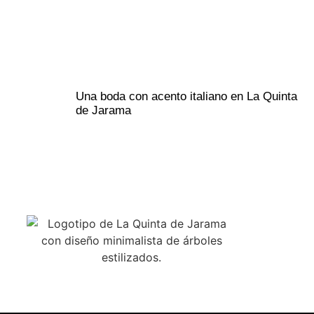
Una boda con acento italiano en La Quinta
de Jarama
VISÍT
CTRA. DE 
28700 SAN
(MADRID)