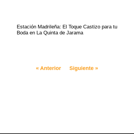
Estación Madrileña: El Toque Castizo para tu
Boda en La Quinta de Jarama
« Anterior
Siguiente »
ANOS
HORARIO
BURGOS KM.26
LUNES – SÁBADO
 SEBASTIÁN DE LOS REYES
DE 10:00 A 21:00