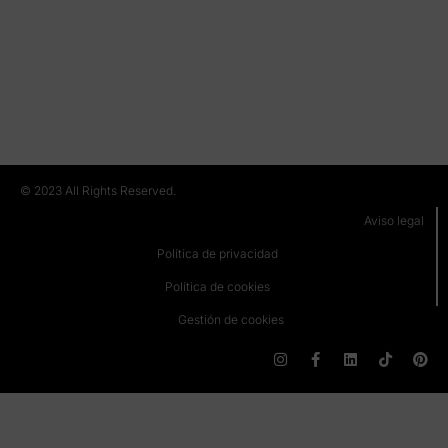
A
SA
21:
SE
DE
LO
RE
(M
© 2023 All Rights Reserved.
Aviso legal
Política de privacidad
Política de cookies
Gestión de cookies