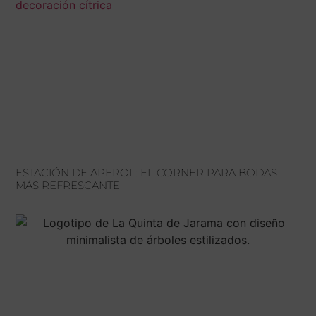
ESTACIÓN DE APEROL: EL CORNER PARA BODAS
MÁS REFRESCANTE
H
C
V
LU
TEL
–
91
CTR
SÁ
DE
BU
DE
KM
10:
28