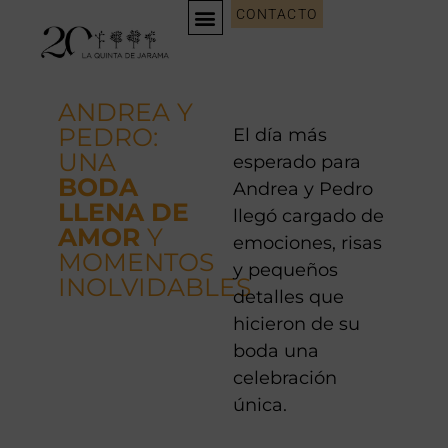
CONTACTO
EVENTOS CORPORATIVOS
WEDDING PLANNING
ANDREA Y
PEDRO:
El día más
UNA
esperado para
BODA
Andrea y Pedro
LLENA DE
llegó cargado de
AMOR
Y
emociones, risas
MOMENTOS
y pequeños
INOLVIDABLES
detalles que
hicieron de su
boda una
celebración
única.