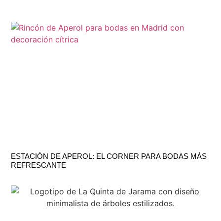
ESTACIÓN DE APEROL: EL CORNER PARA BODAS MÁS
REFRESCANTE
H
C
V
LU
TE
–
91
CT