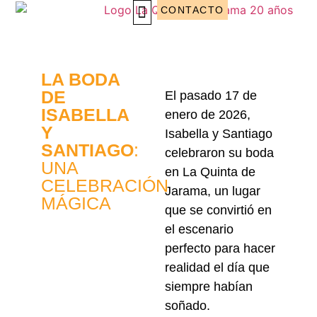
CONTACTO
EVENTOS CORPORATIVOS
WEDDING PLANNING
LA BODA
DE
El pasado 17 de
ISABELLA
enero de 2026,
Y
Isabella y Santiago
SANTIAGO
:
celebraron su boda
UNA
en La Quinta de
CELEBRACIÓN
Jarama, un lugar
MÁGICA
que se convirtió en
el escenario
perfecto para hacer
realidad el día que
siempre habían
soñado.