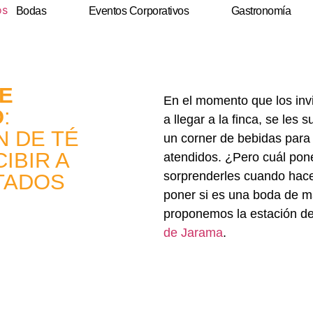
Bodas
Eventos Corporativos
Gastronomía
E
En el momento que los in
O
:
a llegar a la finca, se les s
N DE TÉ
un corner de bebidas para
IBIR A
atendidos. ¿Pero cuál pon
sorprenderles cuando hace
ITADOS
poner si es una boda de 
proponemos la estación d
de Jarama
.