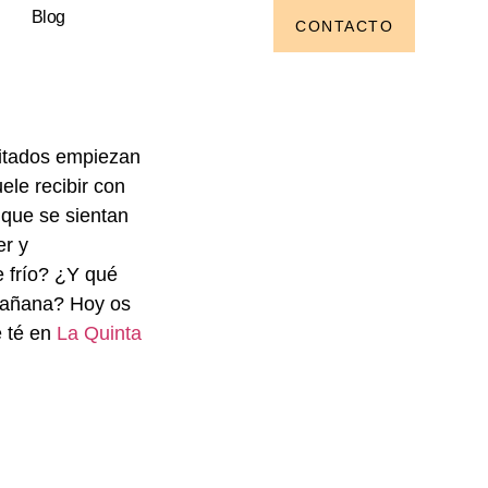
Blog
CONTACTO
vitados empiezan
uele recibir con
 que se sientan
er y
 frío? ¿Y qué
mañana? Hoy os
e té en
La Quinta