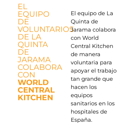
EL
EQUIPO
El equipo de La
DE
Quinta de
VOLUNTARIOS
Jarama colabora
DE LA
con World
QUINTA
Central Kitchen
DE
de manera
JARAMA
voluntaria para
COLABORA
apoyar el trabajo
CON
tan grande que
WORLD
hacen los
CENTRAL
equipos
KITCHEN
sanitarios en los
hospitales de
España.