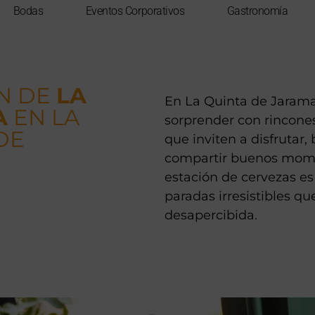
Bodas
Eventos Corporativos
Gastronomía
N DE
LA
En La Quinta de Jaram
A
EN LA
sorprender con rincone
DE
que inviten a disfrutar, 
compartir buenos mome
estación de cervezas es
paradas irresistibles q
desapercibida.