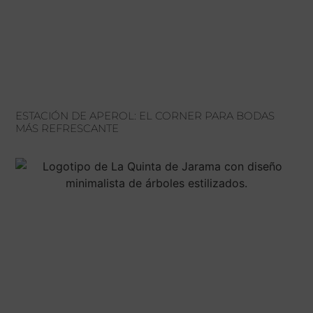
ESTACIÓN DE APEROL: EL CORNER PARA BODAS
MÁS REFRESCANTE
H
C
V
LU
TEL
–
91
CTR
SÁ
DE
BU
DE
KM
10:
28
A
SA
21:
SE
DE
LO