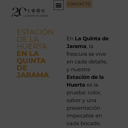
CONTACTO
EVENTOS CORPORATIVOS
WEDDING PLANNING
ESTACIÓN
DE LA
En
La Quinta de
HUERTA
Jarama
, la
EN LA
frescura se vive
QUINTA
en cada detalle,
DE
y nuestra
JARAMA
Estación de la
Huerta
es la
prueba: color,
sabor y una
presentación
impecable en
cada bocado.