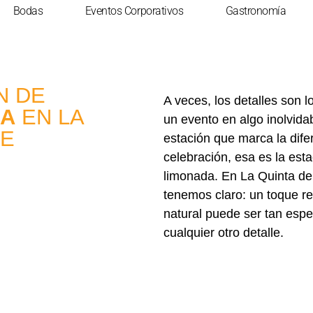
Bodas
Eventos Corporativos
Gastronomía
N DE
A veces, los detalles son l
DA
EN LA
un evento en algo inolvida
DE
estación que marca la dife
celebración, esa es la est
limonada. En La Quinta de
tenemos claro: un toque re
natural puede ser tan esp
cualquier otro detalle.