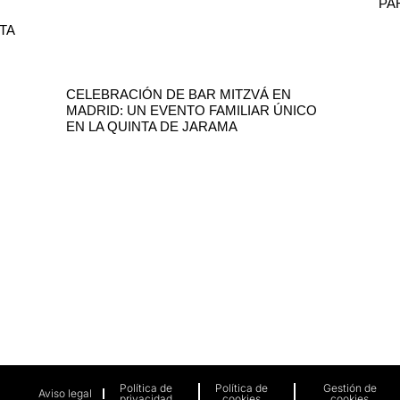
PA
TA
CELEBRACIÓN DE BAR MITZVÁ EN
MADRID: UN EVENTO FAMILIAR ÚNICO
EN LA QUINTA DE JARAMA
ANOS
HORARIO
URGOS KM.26
LUNES – SÁBADO
SEBASTIÁN DE LOS REYES
DE 10:00 A 21:00
Política de
Política de
Gestión de
Aviso legal
privacidad
cookies
cookies