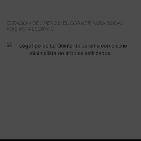
ESTACIÓN DE APEROL: EL CORNER PARA BODAS
MÁS REFRESCANTE
H
C
V
LU
TEL
–
91
CTR
SÁ
DE
BU
DE
KM
10:
28
A
SA
21:
SE
DE
LO
RE
(M