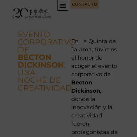
CONTACTO
EVENTO
CORPORATIVO
En La Quinta de
DE
Jarama, tuvimos
BECTON
el honor de
DICKINSON
:
acoger el evento
UNA
corporativo de
NOCHE DE
Becton
CREATIVIDAD
Dickinson
,
donde la
innovación y la
creatividad
fueron
protagonistas de