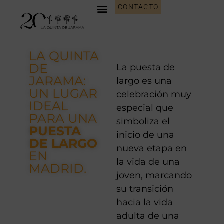
CONTACTO
EVENTOS CORPORATIVOS
WEDDING PLANNING
LA QUINTA
DE
La puesta de
JARAMA:
largo es una
UN LUGAR
celebración muy
IDEAL
especial que
PARA UNA
simboliza el
PUESTA
inicio de una
DE LARGO
nueva etapa en
EN
la vida de una
MADRID.
joven, marcando
su transición
hacia la vida
adulta de una