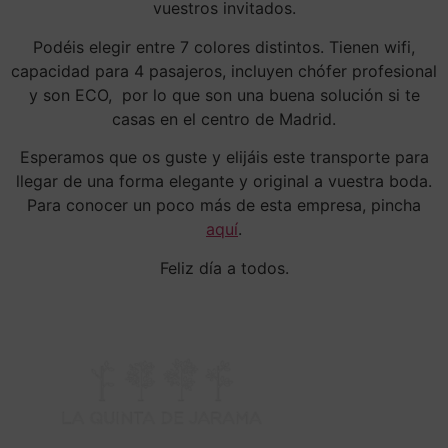
vuestros invitados.
Podéis elegir entre 7 colores distintos. Tienen wifi,
capacidad para 4 pasajeros, incluyen chófer profesional
y son ECO, por lo que son una buena solución si te
casas en el centro de Madrid.
Esperamos que os guste y elijáis este transporte para
llegar de una forma elegante y original a vuestra boda.
Para conocer un poco más de esta empresa, pincha
aquí
.
Feliz día a todos.
H
C
V
LU
TEL
–
91
CTR
SÁ
DE
BU
DE