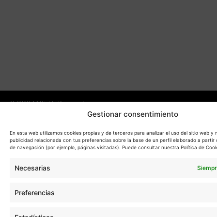
KM
10:
28
A
SA
21:
SE
DE
LO
RE
(M
© 2023 All Rights Reserved.
Gestionar consentimiento
Aviso legal
En esta web utilizamos cookies propias y de terceros para analizar el uso del sitio web y
Política de privacidad
publicidad relacionada con tus preferencias sobre la base de un perfil elaborado a partir 
de navegación (por ejemplo, páginas visitadas). Puede consultar nuestra Política de Cook
Política de cookies
Gestión de cookies
Necesarias
Siempr
Preferencias