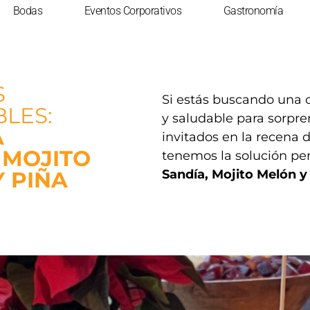
Bodas
Eventos Corporativos
Gastronomía
S
Si estás buscando una o
LES:
y saludable para sorpre
A
invitados en la recena 
 MOJITO
tenemos la solución pe
 PIÑA
Sandía, Mojito Melón y