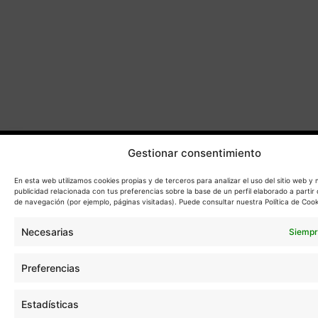
10:
28
A
SA
21:
SE
DE
LO
RE
(M
© 2023 All Rights Reserved.
Gestionar consentimiento
Aviso legal
En esta web utilizamos cookies propias y de terceros para analizar el uso del sitio web y
publicidad relacionada con tus preferencias sobre la base de un perfil elaborado a partir 
Política de privacidad
de navegación (por ejemplo, páginas visitadas). Puede consultar nuestra Política de Cook
Política de cookies
Necesarias
Siempr
Gestión de cookies
Preferencias
Estadísticas