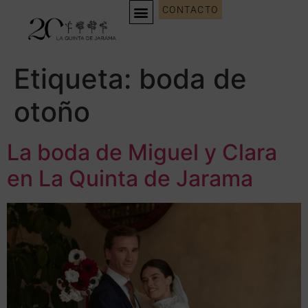
CONTACTO
Etiqueta:
boda de
otoño
La boda de Miguel y Clara
en La Quinta de Jarama