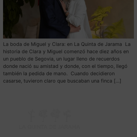
La boda de Miguel y Clara: en La Quinta de Jarama La
historia de Clara y Miguel comenzó hace diez años en
un pueblo de Segovia, un lugar lleno de recuerdos
donde nació su amistad y donde, con el tiempo, llegó
también la pedida de mano. Cuando decidieron
casarse, tuvieron claro que buscaban una finca […]
H
C
V
LU
TEL
–
91
CTR
SÁ
DE
BU
DE
KM