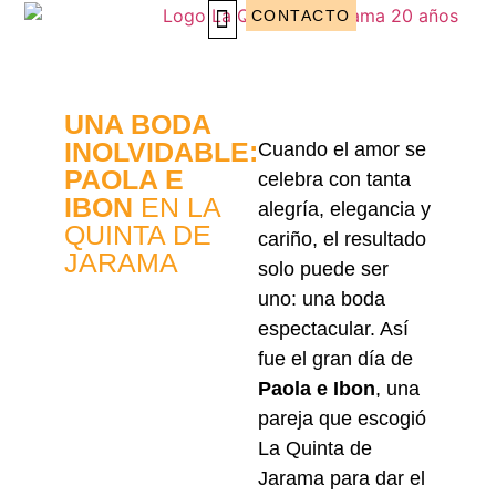
CONTACTO
EVENTOS CORPORATIVOS
WEDDING PLANNING
UNA BODA
INOLVIDABLE:
Cuando el amor se
PAOLA E
celebra con tanta
IBON
EN LA
alegría, elegancia y
QUINTA DE
cariño, el resultado
JARAMA
solo puede ser
uno: una boda
espectacular. Así
fue el gran día de
Paola e Ibon
, una
pareja que escogió
La Quinta de
Jarama para dar el