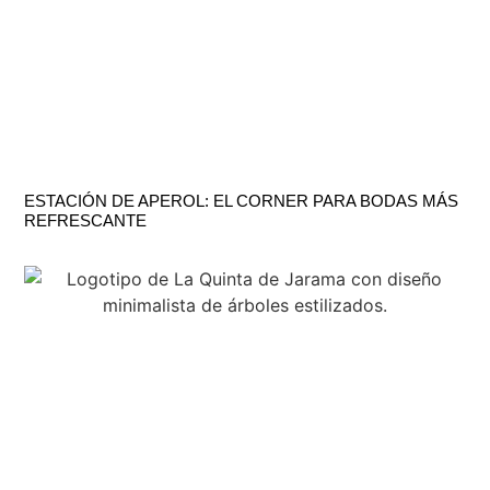
ESTACIÓN DE APEROL: EL CORNER PARA BODAS MÁS
REFRESCANTE
H
C
V
LU
TE
–
91
CT
SÁ
DE
BU
DE
KM
10:
28
A
SA
21:
SE
DE