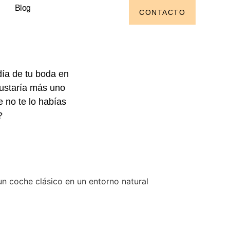
Blog
CONTACTO
día de tu boda en
gustaría más uno
no te lo habías
?