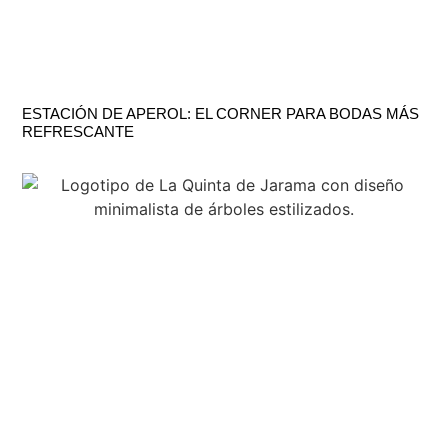
ESTACIÓN DE APEROL: EL CORNER PARA BODAS MÁS
REFRESCANTE
H
C
V
LU
TE
–
91
CT
SÁ
DE
BU
DE
KM
10:
28
A
SA
21:
SE
DE
LO
RE
(M