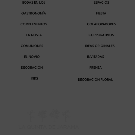
BODAS EN LQJ
ESPACIOS
GASTRONOMÍA
FIESTA
COMPLEMENTOS
COLABORADORES
LA NOVIA
CORPORATIVOS
COMUNIONES
IDEAS ORIGINALES
EL NOVIO
INVITADAS
DECORACIÓN
PRENSA
KIDS
DECORACIÓN FLORAL
H
C
V
LU
TEL
–
91
CTR
SÁ
DE
BU
DE