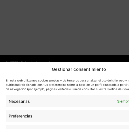
KM
10:
28
A
SA
21:
SE
DE
LO
RE
(M
© 2023 All Rights Reserved.
Gestionar consentimiento
Aviso legal
Política de privacidad
En esta web utilizamos cookies propias y de terceros para analizar el uso del sitio web y
publicidad relacionada con tus preferencias sobre la base de un perfil elaborado a partir 
de navegación (por ejemplo, páginas visitadas). Puede consultar nuestra Política de Cook
Política de cookies
Gestión de cookies
Necesarias
Siempr
Preferencias