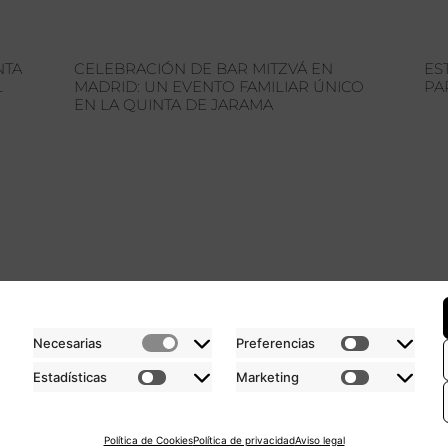
NTA
CELEBRACIÓN DE BAR MITZVÁ EN
ES
L
MADRID: UN EVENTO FAMILIAR ÚNICO
PA
EN LA QUINTA DE JARAMA
ANOS
HORARIO
URGOS KM.26
LUNES – SÁBADO
SEBASTIÁN DE LOS REYES
DE 10:00 A 21:00
Necesarias
Preferencias
Estadísticas
Marketing
Política de
Política de
Gestión de
Aviso legal
privacidad
cookies
cookies
Política de Cookies
Política de privacidad
Aviso legal