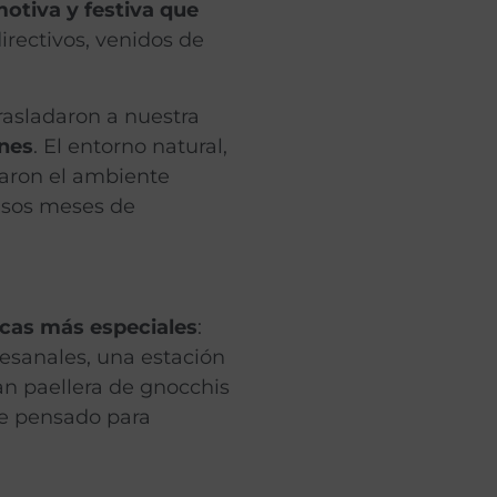
otiva y festiva que
directivos, venidos de
rasladaron a nuestra
ines
. El entorno natural,
earon el ambiente
ensos meses de
cas más especiales
:
tesanales, una estación
n paellera de gnocchis
ue pensado para