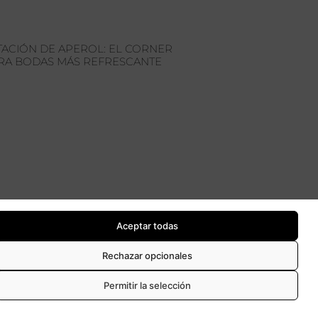
TACIÓN DE APEROL: EL CORNER
RA BODAS MÁS REFRESCANTE
CONTACTO
TEL 916589024
Aceptar todas
Rechazar opcionales
Permitir la selección