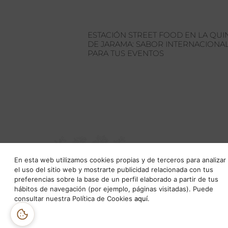
ESTACIÓN STREET FOOD EN LA QUI
DE JARAMA: SABOR INTERNACIONA
PARA TUS EVENTOS
VISÍT
CTRA. DE B
En esta web utilizamos cookies propias y de terceros para analizar
28700 SAN 
el uso del sitio web y mostrarte publicidad relacionada con tus
(MADRID)
preferencias sobre la base de un perfil elaborado a partir de tus
hábitos de navegación (por ejemplo, páginas visitadas). Puede
consultar nuestra Política de Cookies
aquí
.
© 2023 All Rights Reserved.