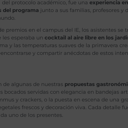
á del protocolo académico, fue una
experiencia em
s del programa
junto a sus familias, profesores y 
mundo.
e premios en el campus del IE, los asistentes se t
de les esperaba un
cocktail al aire libre en los jard
ama y las temperaturas suaves de la primavera cr
reencontrarse y compartir anécdotas de estos int
on de algunas de nuestras
propuestas gastronómi
es bocados servidas con elegancia en bandejas ar
mus y crackers, o la puesta en escena de una gra
egetales frescos y decoración viva. Cada detalle f
ada uno de los presentes.